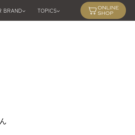
R BRAND
TOPICS
ん